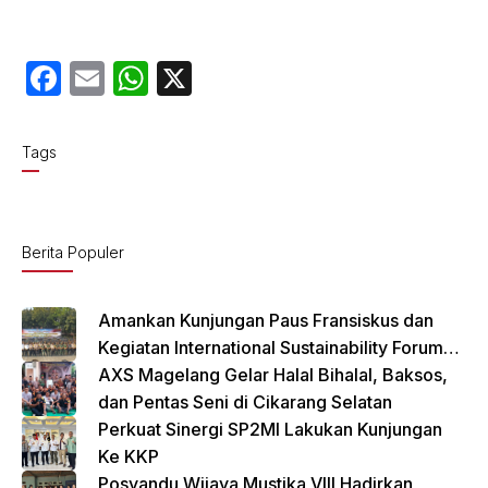
F
E
W
X
a
m
h
c
ail
at
Tags
e
s
b
A
o
p
Berita Populer
o
p
k
Amankan Kunjungan Paus Fransiskus dan
Kegiatan International Sustainability Forum
(ISF) 2024 TNI-Polri Gelar Apel Pasukan
AXS Magelang Gelar Halal Bihalal, Baksos,
Gabungan
dan Pentas Seni di Cikarang Selatan
Perkuat Sinergi SP2MI Lakukan Kunjungan
Ke KKP
Posyandu Wijaya Mustika VIII Hadirkan