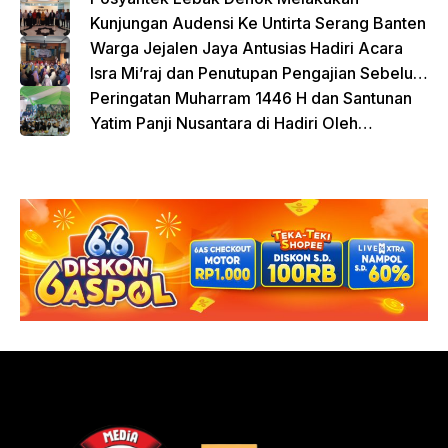
Kunjungan Audensi Ke Untirta Serang Banten
Warga Jejalen Jaya Antusias Hadiri Acara
Isra Mi’raj dan Penutupan Pengajian Sebelum
Ramadhan
Peringatan Muharram 1446 H dan Santunan
Yatim Panji Nusantara di Hadiri Oleh
sejumlah Tokoh Masyarakat Depok
donasi sekarang