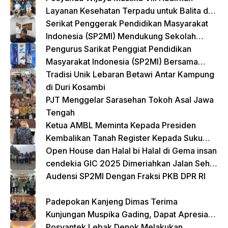
Layanan Kesehatan Terpadu untuk Balita dan
Lansia
Serikat Penggerak Pendidikan Masyarakat
Indonesia (SP2MI) Mendukung Sekolah
Rakyat yang Digagas oleh Kemensos
Pengurus Sarikat Penggiat Pendidikan
Masyarakat Indonesia (SP2MI) Bersama
Nusadaya Akademik Kunjungi Kementerian
Tradisi Unik Lebaran Betawi Antar Kampung
BP2MI
di Duri Kosambi
PJT Menggelar Sarasehan Tokoh Asal Jawa
Tengah
Ketua AMBL Meminta Kepada Presiden
Kembalikan Tanah Register Kepada Suku
Lampung
Open House dan Halal bi Halal di Gema insan
cendekia GIC 2025 Dimeriahkan Jalan Sehat
dan Bazar Kreatif
Audensi SP2MI Dengan Fraksi PKB DPR RI
Padepokan Kanjeng Dimas Terima
Kunjungan Muspika Gading, Dapat Apresiasi
atas Kontribusi Sosial dan Keagamaan
Posyantek Lebak Denok Melakukan