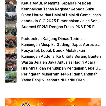
Ketua AMBL Meminta Kepada Presiden
Kembalikan Tanah Register Kepada Suku
Lampung
Open House dan Halal bi Halal di Gema insan
cendekia GIC 2025 Dimeriahkan Jalan Sehat
dan Bazar Kreatif
Audensi SP2MI Dengan Fraksi PKB DPR RI
Padepokan Kanjeng Dimas Terima
Kunjungan Muspika Gading, Dapat Apresiasi
atas Kontribusi Sosial dan Keagamaan
Posyantek Lebak Denok Melakukan
Kunjungan Audensi Ke Untirta Serang Banten
Warga Jejalen Jaya Antusias Hadiri Acara
Isra Mi’raj dan Penutupan Pengajian Sebelum
Ramadhan
Peringatan Muharram 1446 H dan Santunan
Yatim Panji Nusantara di Hadiri Oleh
sejumlah Tokoh Masyarakat Depok
donasi sekarang