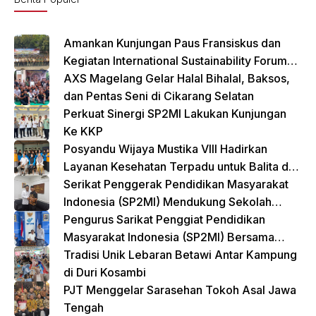
o
p
k
Amankan Kunjungan Paus Fransiskus dan
Kegiatan International Sustainability Forum
(ISF) 2024 TNI-Polri Gelar Apel Pasukan
AXS Magelang Gelar Halal Bihalal, Baksos,
Gabungan
dan Pentas Seni di Cikarang Selatan
Perkuat Sinergi SP2MI Lakukan Kunjungan
Ke KKP
Posyandu Wijaya Mustika VIII Hadirkan
Layanan Kesehatan Terpadu untuk Balita dan
Lansia
Serikat Penggerak Pendidikan Masyarakat
Indonesia (SP2MI) Mendukung Sekolah
Rakyat yang Digagas oleh Kemensos
Pengurus Sarikat Penggiat Pendidikan
Masyarakat Indonesia (SP2MI) Bersama
Nusadaya Akademik Kunjungi Kementerian
Tradisi Unik Lebaran Betawi Antar Kampung
BP2MI
di Duri Kosambi
PJT Menggelar Sarasehan Tokoh Asal Jawa
Tengah