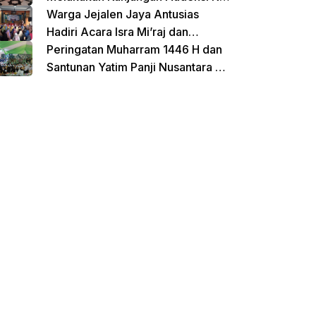
Untirta Serang Banten
Warga Jejalen Jaya Antusias
Hadiri Acara Isra Mi’raj dan
Penutupan Pengajian Sebelum
Peringatan Muharram 1446 H dan
Ramadhan
Santunan Yatim Panji Nusantara di
Hadiri Oleh sejumlah Tokoh
donasi sekarang
Masyarakat Depok