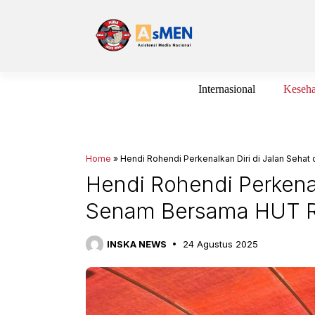
Langsung
ke
isi
Internasional
Keseha
Home
»
Hendi Rohendi Perkenalkan Diri di Jalan Seha
Hendi Rohendi Perkenal
Senam Bersama HUT RI 
INSKA NEWS
24 Agustus 2025