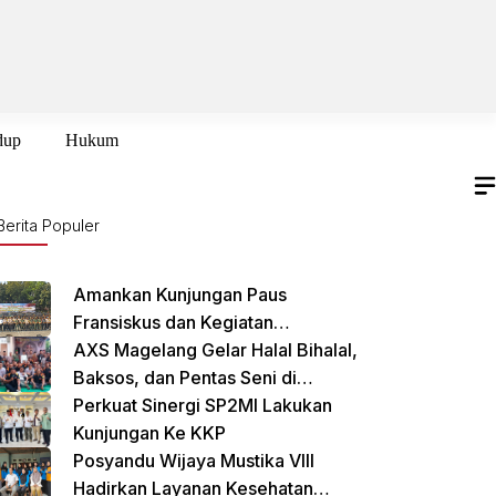
dup
Hukum
Berita Populer
Amankan Kunjungan Paus
Fransiskus dan Kegiatan
International Sustainability Forum
AXS Magelang Gelar Halal Bihalal,
(ISF) 2024 TNI-Polri Gelar Apel
Baksos, dan Pentas Seni di
Pasukan Gabungan
Cikarang Selatan
Perkuat Sinergi SP2MI Lakukan
Kunjungan Ke KKP
Posyandu Wijaya Mustika VIII
Hadirkan Layanan Kesehatan