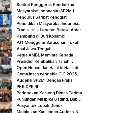
Terpadu untuk Balita dan Lansia
Serikat Penggerak Pendidikan
Masyarakat Indonesia (SP2MI)
Mendukung Sekolah Rakyat yang
Pengurus Sarikat Penggiat
Digagas oleh Kemensos
Pendidikan Masyarakat Indonesia
(SP2MI) Bersama Nusadaya
Tradisi Unik Lebaran Betawi Antar
Akademik Kunjungi Kementerian
Kampung di Duri Kosambi
BP2MI
PJT Menggelar Sarasehan Tokoh
Asal Jawa Tengah
Ketua AMBL Meminta Kepada
Presiden Kembalikan Tanah
Register Kepada Suku Lampung
Open House dan Halal bi Halal di
Gema insan cendekia GIC 2025
Dimeriahkan Jalan Sehat dan
Audensi SP2MI Dengan Fraksi
Bazar Kreatif
PKB DPR RI
Padepokan Kanjeng Dimas Terima
Kunjungan Muspika Gading, Dapat
Apresiasi atas Kontribusi Sosial
Posyantek Lebak Denok
dan Keagamaan
Melakukan Kunjungan Audensi Ke