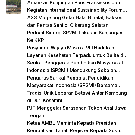
k
Amankan Kunjungan Paus Fransiskus dan
Kegiatan International Sustainability Forum
(ISF) 2024 TNI-Polri Gelar Apel Pasukan
AXS Magelang Gelar Halal Bihalal, Baksos,
Gabungan
dan Pentas Seni di Cikarang Selatan
Perkuat Sinergi SP2MI Lakukan Kunjungan
Ke KKP
Posyandu Wijaya Mustika VIII Hadirkan
Layanan Kesehatan Terpadu untuk Balita dan
Lansia
Serikat Penggerak Pendidikan Masyarakat
Indonesia (SP2MI) Mendukung Sekolah
Rakyat yang Digagas oleh Kemensos
Pengurus Sarikat Penggiat Pendidikan
Masyarakat Indonesia (SP2MI) Bersama
Nusadaya Akademik Kunjungi Kementerian
Tradisi Unik Lebaran Betawi Antar Kampung
BP2MI
di Duri Kosambi
PJT Menggelar Sarasehan Tokoh Asal Jawa
Tengah
Ketua AMBL Meminta Kepada Presiden
Kembalikan Tanah Register Kepada Suku