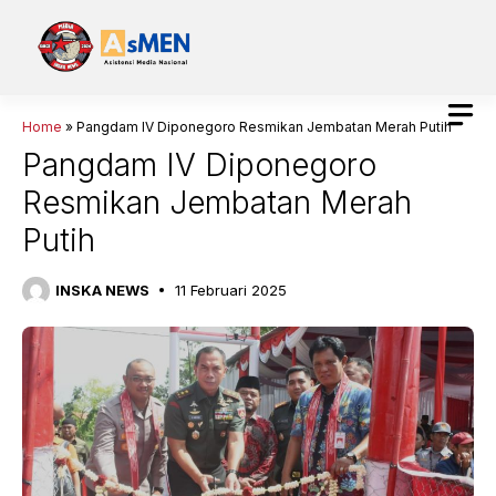
Langsung
ke
isi
Home
»
Pangdam IV Diponegoro Resmikan Jembatan Merah Putih
Pangdam IV Diponegoro
Resmikan Jembatan Merah
Putih
INSKA NEWS
11 Februari 2025