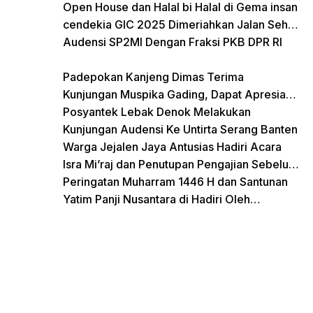
Lampung
Open House dan Halal bi Halal di Gema insan
cendekia GIC 2025 Dimeriahkan Jalan Sehat
dan Bazar Kreatif
Audensi SP2MI Dengan Fraksi PKB DPR RI
Padepokan Kanjeng Dimas Terima
Kunjungan Muspika Gading, Dapat Apresiasi
atas Kontribusi Sosial dan Keagamaan
Posyantek Lebak Denok Melakukan
Kunjungan Audensi Ke Untirta Serang Banten
Warga Jejalen Jaya Antusias Hadiri Acara
Isra Mi’raj dan Penutupan Pengajian Sebelum
Ramadhan
Peringatan Muharram 1446 H dan Santunan
Yatim Panji Nusantara di Hadiri Oleh
sejumlah Tokoh Masyarakat Depok
donasi sekarang