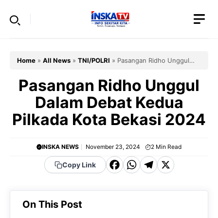
Skip
to
content
Home
»
All News
»
TNI/POLRI
»
Pasangan Ridho Unggul
Dalam Debat Kedua Pilkada Kota Bekasi 2024
Pasangan Ridho Unggul
Dalam Debat Kedua
Pilkada Kota Bekasi 2024
INSKA NEWS
November 23, 2024
2
Min Read
F
W
T
X
Copy Link
a
h
el
c
a
e
On This Post
e
t
g