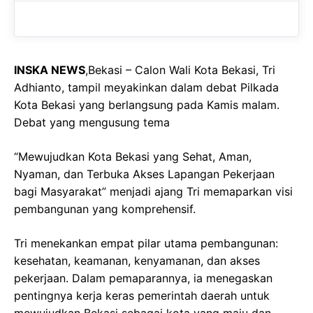
b
s
r
o
A
a
o
p
m
INSKA NEWS
,Bekasi – Calon Wali Kota Bekasi, Tri
k
p
Adhianto, tampil meyakinkan dalam debat Pilkada
Kota Bekasi yang berlangsung pada Kamis malam.
Debat yang mengusung tema
“Mewujudkan Kota Bekasi yang Sehat, Aman,
Nyaman, dan Terbuka Akses Lapangan Pekerjaan
bagi Masyarakat” menjadi ajang Tri memaparkan visi
pembangunan yang komprehensif.
Tri menekankan empat pilar utama pembangunan:
kesehatan, keamanan, kenyamanan, dan akses
pekerjaan. Dalam pemaparannya, ia menegaskan
pentingnya kerja keras pemerintah daerah untuk