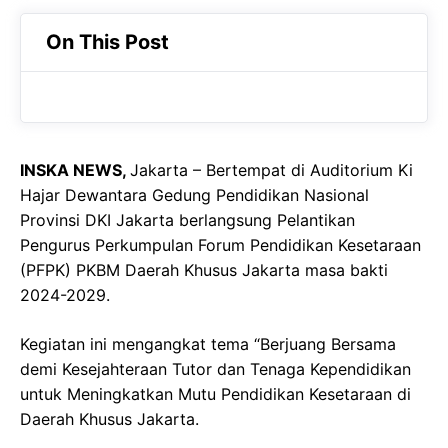
c
a
e
On This Post
e
t
g
b
s
r
o
A
a
o
p
m
INSKA NEWS,
Jakarta – Bertempat di Auditorium Ki
k
p
Hajar Dewantara Gedung Pendidikan Nasional
Provinsi DKI Jakarta berlangsung Pelantikan
Pengurus Perkumpulan Forum Pendidikan Kesetaraan
(PFPK) PKBM Daerah Khusus Jakarta masa bakti
2024-2029.
Kegiatan ini mengangkat tema “Berjuang Bersama
demi Kesejahteraan Tutor dan Tenaga Kependidikan
untuk Meningkatkan Mutu Pendidikan Kesetaraan di
Daerah Khusus Jakarta.