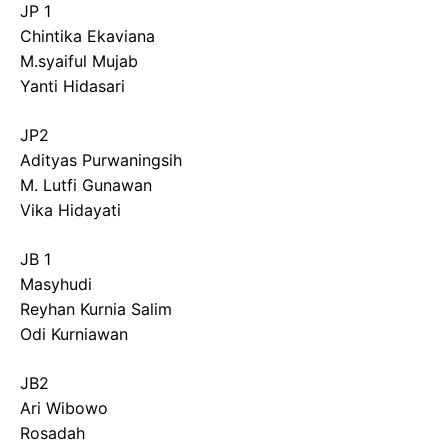
JP 1
Chintika Ekaviana
M.syaiful Mujab
Yanti Hidasari
JP2
Adityas Purwaningsih
M. Lutfi Gunawan
Vika Hidayati
JB 1
Masyhudi
Reyhan Kurnia Salim
Odi Kurniawan
JB2
Ari Wibowo
Rosadah