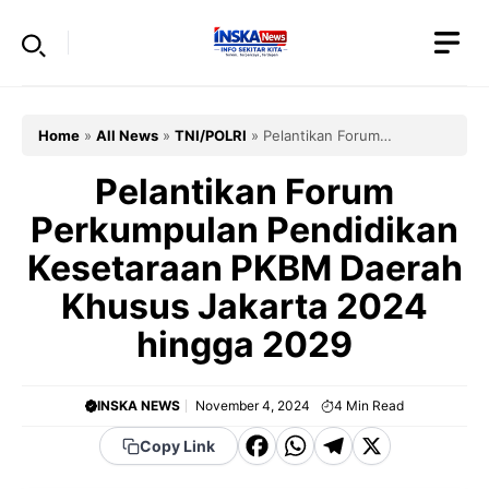
Skip
to
content
Home
»
All News
»
TNI/POLRI
»
Pelantikan Forum
Perkumpulan Pendidikan Kesetaraan PKBM Daerah Khusus
Jakarta 2024 hingga 2029
Pelantikan Forum
Perkumpulan Pendidikan
Kesetaraan PKBM Daerah
Khusus Jakarta 2024
hingga 2029
INSKA NEWS
November 4, 2024
4
Min Read
F
W
T
X
Copy Link
a
h
el