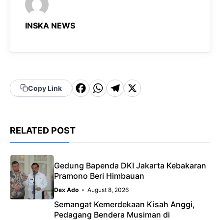
INSKA NEWS
F
W
T
X
Copy Link
a
h
el
c
a
e
RELATED POST
e
t
g
b
s
r
o
A
a
Gedung Bapenda DKI Jakarta Kebakaran
Pramono Beri Himbauan
o
p
m
Dex Ado
August 8, 2026
k
p
Semangat Kemerdekaan Kisah Anggi,
Pedagang Bendera Musiman di