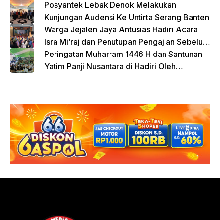
atas Kontribusi Sosial dan Keagamaan
Posyantek Lebak Denok Melakukan
Kunjungan Audensi Ke Untirta Serang Banten
Warga Jejalen Jaya Antusias Hadiri Acara
Isra Mi’raj dan Penutupan Pengajian Sebelum
Ramadhan
Peringatan Muharram 1446 H dan Santunan
Yatim Panji Nusantara di Hadiri Oleh
sejumlah Tokoh Masyarakat Depok
donasi sekarang