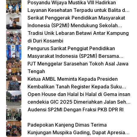
Posyandu Wijaya Mustika VIII Hadirkan
Layanan Kesehatan Terpadu untuk Balita dan
Lansia
Serikat Penggerak Pendidikan Masyarakat
Indonesia (SP2MI) Mendukung Sekolah
Rakyat yang Digagas oleh Kemensos
Tradisi Unik Lebaran Betawi Antar Kampung
di Duri Kosambi
Pengurus Sarikat Penggiat Pendidikan
Masyarakat Indonesia (SP2MI) Bersama
Nusadaya Akademik Kunjungi Kementerian
PJT Menggelar Sarasehan Tokoh Asal Jawa
BP2MI
Tengah
Ketua AMBL Meminta Kepada Presiden
Kembalikan Tanah Register Kepada Suku
Lampung
Open House dan Halal bi Halal di Gema insan
cendekia GIC 2025 Dimeriahkan Jalan Sehat
dan Bazar Kreatif
Audensi SP2MI Dengan Fraksi PKB DPR RI
Padepokan Kanjeng Dimas Terima
Kunjungan Muspika Gading, Dapat Apresiasi