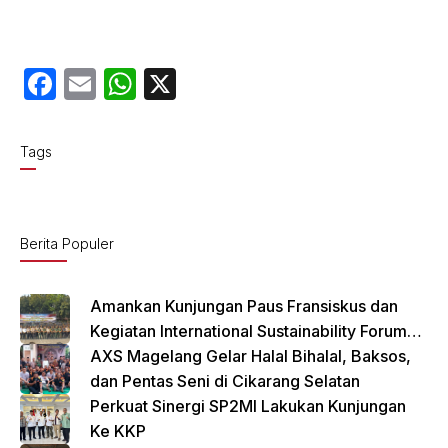
F
E
W
X
a
m
h
c
ail
at
Tags
e
s
b
A
o
p
Berita Populer
o
p
k
Amankan Kunjungan Paus Fransiskus dan
Kegiatan International Sustainability Forum
(ISF) 2024 TNI-Polri Gelar Apel Pasukan
AXS Magelang Gelar Halal Bihalal, Baksos,
Gabungan
dan Pentas Seni di Cikarang Selatan
Perkuat Sinergi SP2MI Lakukan Kunjungan
Ke KKP