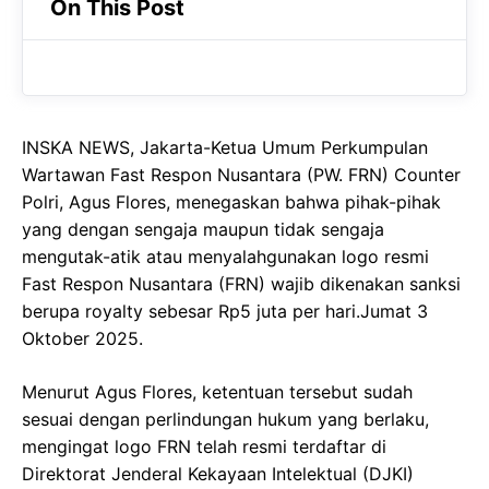
On This Post
e
t
g
b
s
r
o
A
a
o
p
m
INSKA NEWS, Jakarta-Ketua Umum Perkumpulan
k
p
Wartawan Fast Respon Nusantara (PW. FRN) Counter
Polri, Agus Flores, menegaskan bahwa pihak-pihak
yang dengan sengaja maupun tidak sengaja
mengutak-atik atau menyalahgunakan logo resmi
Fast Respon Nusantara (FRN) wajib dikenakan sanksi
berupa royalty sebesar Rp5 juta per hari.Jumat 3
Oktober 2025.
Menurut Agus Flores, ketentuan tersebut sudah
sesuai dengan perlindungan hukum yang berlaku,
mengingat logo FRN telah resmi terdaftar di
Direktorat Jenderal Kekayaan Intelektual (DJKI)