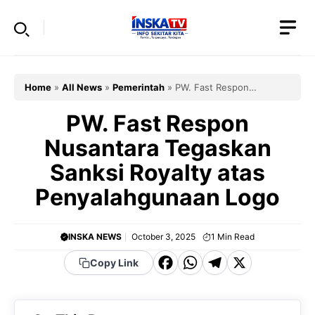
Skip
to
content
Home
»
All News
»
Pemerintah
»
PW. Fast Respon
Nusantara Tegaskan Sanksi Royalty atas Penyalahgunaan
Logo
PW. Fast Respon
Nusantara Tegaskan
Sanksi Royalty atas
Penyalahgunaan Logo
INSKA NEWS
October 3, 2025
1
Min Read
F
W
T
X
Copy Link
a
h
el
c
a
e