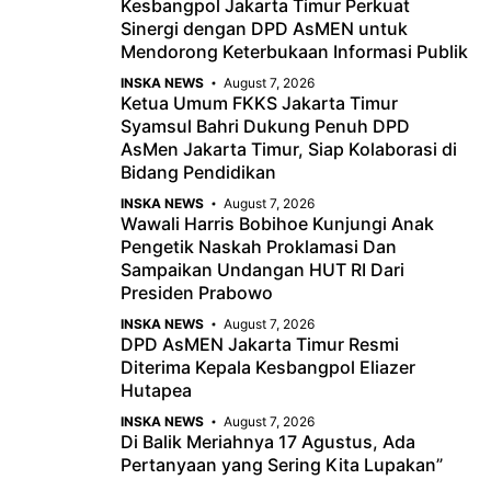
Kesbangpol Jakarta Timur Perkuat
o
A
a
Sinergi dengan DPD AsMEN untuk
o
p
m
Mendorong Keterbukaan Informasi Publik
k
p
INSKA NEWS
August 7, 2026
Ketua Umum FKKS Jakarta Timur
Syamsul Bahri Dukung Penuh DPD
AsMen Jakarta Timur, Siap Kolaborasi di
Bidang Pendidikan
INSKA NEWS
August 7, 2026
Wawali Harris Bobihoe Kunjungi Anak
Pengetik Naskah Proklamasi Dan
Sampaikan Undangan HUT RI Dari
Presiden Prabowo
INSKA NEWS
August 7, 2026
DPD AsMEN Jakarta Timur Resmi
Diterima Kepala Kesbangpol Eliazer
Hutapea
INSKA NEWS
August 7, 2026
Di Balik Meriahnya 17 Agustus, Ada
Pertanyaan yang Sering Kita Lupakan”