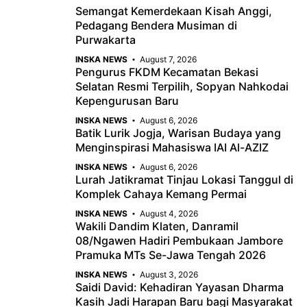
Semangat Kemerdekaan Kisah Anggi,
o
A
a
Pedagang Bendera Musiman di
o
p
m
Purwakarta
k
p
INSKA NEWS
August 7, 2026
Pengurus FKDM Kecamatan Bekasi
Selatan Resmi Terpilih, Sopyan Nahkodai
Kepengurusan Baru
INSKA NEWS
August 6, 2026
Batik Lurik Jogja, Warisan Budaya yang
Menginspirasi Mahasiswa IAI Al-AZIZ
INSKA NEWS
August 6, 2026
Lurah Jatikramat Tinjau Lokasi Tanggul di
Komplek Cahaya Kemang Permai
INSKA NEWS
August 4, 2026
Wakili Dandim Klaten, Danramil
08/Ngawen Hadiri Pembukaan Jambore
Pramuka MTs Se-Jawa Tengah 2026
INSKA NEWS
August 3, 2026
Saidi David: Kehadiran Yayasan Dharma
Kasih Jadi Harapan Baru bagi Masyarakat