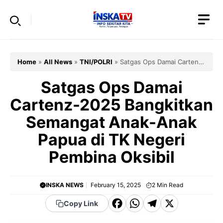
Skip
to
content
Home
»
All News
»
TNI/POLRI
»
Satgas Ops Damai Cartenz-
2025 Bangkitkan Semangat Anak-Anak Papua di TK Negeri
Pembina Oksibil
Satgas Ops Damai
Cartenz-2025 Bangkitkan
Semangat Anak-Anak
Papua di TK Negeri
Pembina Oksibil
INSKA NEWS
February 15, 2025
2
Min Read
F
W
T
X
Copy Link
a
h
el