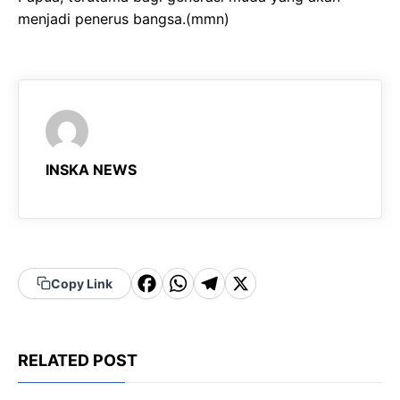
menjadi penerus bangsa.(mmn)
INSKA NEWS
F
W
T
X
Copy Link
a
h
el
c
a
e
RELATED POST
e
t
g
b
s
r