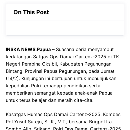
c
a
e
On This Post
e
t
g
b
s
r
o
A
a
o
p
m
INSKA NEWS,Papua
– Suasana ceria menyambut
k
p
kedatangan Satgas Ops Damai Cartenz-2025 di TK
Negeri Pembina Oksibil, Kabupaten Pegunungan
Bintang, Provinsi Papua Pegunungan, pada Jumat
(14/2). Kunjungan ini bertujuan untuk menunjukkan
kepedulian Polri terhadap pendidikan serta
memberikan semangat kepada anak-anak Papua
untuk terus belajar dan meraih cita-cita.
Kasatgas Humas Ops Damai Cartenz-2025, Kombes
Pol Yusuf Sutejo, S.I.K., M.T., bersama Brigpol Ita
Sombo Allo, Srikandi Polri Ops Damai Cartenz-2025,