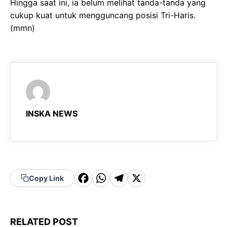
Hingga saat ini, ia belum melihat tanda-tanda yang
cukup kuat untuk mengguncang posisi Tri-Haris.
(mmn)
INSKA NEWS
F
W
T
X
Copy Link
a
h
el
c
a
e
RELATED POST