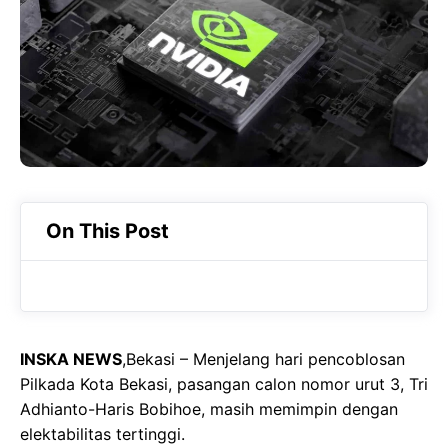
b
s
r
o
A
a
o
p
m
k
p
On This Post
INSKA NEWS
,Bekasi – Menjelang hari pencoblosan
Pilkada Kota Bekasi, pasangan calon nomor urut 3, Tri
Adhianto-Haris Bobihoe, masih memimpin dengan
elektabilitas tertinggi.