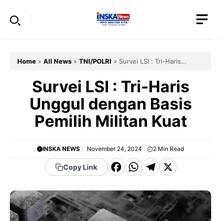
Skip
to
content
Home
»
All News
»
TNI/POLRI
»
Survei LSI : Tri-Haris
Unggul dengan Basis Pemilih Militan Kuat
Survei LSI : Tri-Haris
Unggul dengan Basis
Pemilih Militan Kuat
INSKA NEWS
November 24, 2024
2
Min Read
F
W
T
X
Copy Link
a
h
el
c
a
e
e
t
g