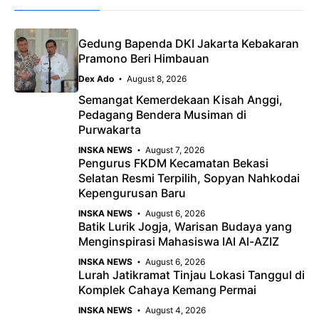
e
t
g
b
s
r
o
A
a
Gedung Bapenda DKI Jakarta Kebakaran
Pramono Beri Himbauan
o
p
m
Dex Ado
August 8, 2026
k
p
Semangat Kemerdekaan Kisah Anggi,
Pedagang Bendera Musiman di
Purwakarta
INSKA NEWS
August 7, 2026
Pengurus FKDM Kecamatan Bekasi
Selatan Resmi Terpilih, Sopyan Nahkodai
Kepengurusan Baru
INSKA NEWS
August 6, 2026
Batik Lurik Jogja, Warisan Budaya yang
Menginspirasi Mahasiswa IAI Al-AZIZ
INSKA NEWS
August 6, 2026
Lurah Jatikramat Tinjau Lokasi Tanggul di
Komplek Cahaya Kemang Permai
INSKA NEWS
August 4, 2026