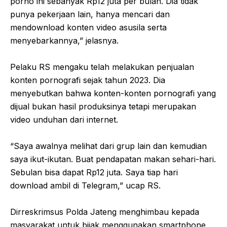
porno ini sebanyak Rp12 juta per bulan. Dia tidak
punya pekerjaan lain, hanya mencari dan
mendownload konten video asusila serta
menyebarkannya,” jelasnya.
Pelaku RS mengaku telah melakukan penjualan
konten pornografi sejak tahun 2023. Dia
menyebutkan bahwa konten-konten pornografi yang
dijual bukan hasil produksinya tetapi merupakan
video unduhan dari internet.
“Saya awalnya melihat dari grup lain dan kemudian
saya ikut-ikutan. Buat pendapatan makan sehari-hari.
Sebulan bisa dapat Rp12 juta. Saya tiap hari
download ambil di Telegram,” ucap RS.
Dirreskrimsus Polda Jateng menghimbau kepada
masyarakat untuk bijak menggunakan smartphone