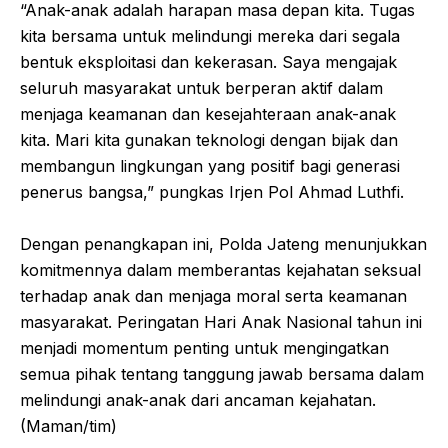
“Anak-anak adalah harapan masa depan kita. Tugas
kita bersama untuk melindungi mereka dari segala
bentuk eksploitasi dan kekerasan. Saya mengajak
seluruh masyarakat untuk berperan aktif dalam
menjaga keamanan dan kesejahteraan anak-anak
kita. Mari kita gunakan teknologi dengan bijak dan
membangun lingkungan yang positif bagi generasi
penerus bangsa,” pungkas Irjen Pol Ahmad Luthfi.
Dengan penangkapan ini, Polda Jateng menunjukkan
komitmennya dalam memberantas kejahatan seksual
terhadap anak dan menjaga moral serta keamanan
masyarakat. Peringatan Hari Anak Nasional tahun ini
menjadi momentum penting untuk mengingatkan
semua pihak tentang tanggung jawab bersama dalam
melindungi anak-anak dari ancaman kejahatan.
(Maman/tim)