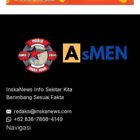
InskaNews Info Sekitar Kita
Berimbang Sesuai Fakta
redaksi@inskanews.com
+62 838-7868-4149
Navigasi