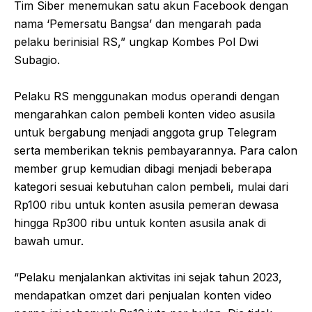
Tim Siber menemukan satu akun Facebook dengan
nama ‘Pemersatu Bangsa’ dan mengarah pada
pelaku berinisial RS,” ungkap Kombes Pol Dwi
Subagio.
Pelaku RS menggunakan modus operandi dengan
mengarahkan calon pembeli konten video asusila
untuk bergabung menjadi anggota grup Telegram
serta memberikan teknis pembayarannya. Para calon
member grup kemudian dibagi menjadi beberapa
kategori sesuai kebutuhan calon pembeli, mulai dari
Rp100 ribu untuk konten asusila pemeran dewasa
hingga Rp300 ribu untuk konten asusila anak di
bawah umur.
“Pelaku menjalankan aktivitas ini sejak tahun 2023,
mendapatkan omzet dari penjualan konten video