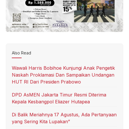
Also Read
Wawali Harris Bobihoe Kunjungi Anak Pengetik
Naskah Proklamasi Dan Sampaikan Undangan
HUT RI Dari Presiden Prabowo
DPD AsMEN Jakarta Timur Resmi Diterima
Kepala Kesbangpol Eliazer Hutapea
Di Balik Meriahnya 17 Agustus, Ada Pertanyaan
yang Sering Kita Lupakan”