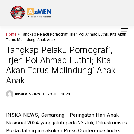
Langsung
ke
isi
Home
»
Tangkap Pelaku Pornografi, Irjen Pol Ahmad Luthfi; Kita Akan
Terus Melindungi Anak Anak
Tangkap Pelaku Pornografi,
Irjen Pol Ahmad Luthfi; Kita
Akan Terus Melindungi Anak
Anak
INSKA NEWS
23 Juli 2024
INSKA NEWS, Semarang – Peringatan Hari Anak
Nasional 2024 yang jatuh pada 23 Juli, Ditreskrimsus
Polda Jateng melakukan Press Conference tindak