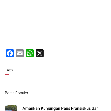
F
E
W
X
a
m
h
c
ail
at
Tags
e
s
b
A
o
p
Berita Populer
o
p
k
Amankan Kunjungan Paus Fransiskus dan