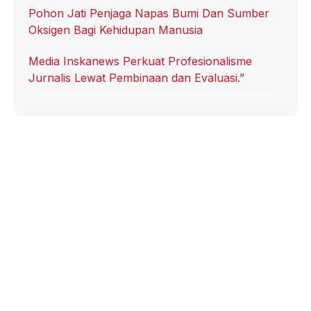
Pohon Jati Penjaga Napas Bumi Dan Sumber
Oksigen Bagi Kehidupan Manusia
Media Inskanews Perkuat Profesionalisme
Jurnalis Lewat Pembinaan dan Evaluasi.”